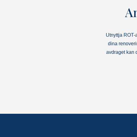
A
Utnyttja ROT-a
dina renover
avdraget kan du