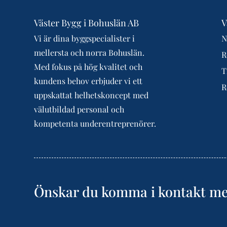
Väster Bygg i Bohuslän AB
V
Vi är dina byggspecialister i
N
mellersta och norra Bohuslän.
R
Med fokus på hög kvalitet och
T
kundens behov erbjuder vi ett
R
uppskattat helhetskoncept med
välutbildad personal och
kompetenta underentreprenörer.
Önskar du komma i kontakt me