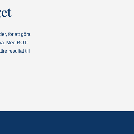
et
r, för att göra
iva. Med ROT-
re resultat till