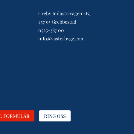
Greby Industrivägen 4B,
457 95 Grebbestad
0525-387 00
info@vasterbygg.com
LL FORMULÄR
RING OSS